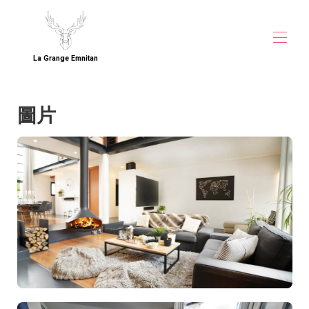
La Grange Emnitan
Home
圖片
概觀
地圖
圖庫
直接預訂拉格朗日埃姆尼坦
費率
是否有空房
聯絡人
給我留言
CERN 附近住宿
日內瓦附近團體住宿
Pays de Gex 家庭度假屋