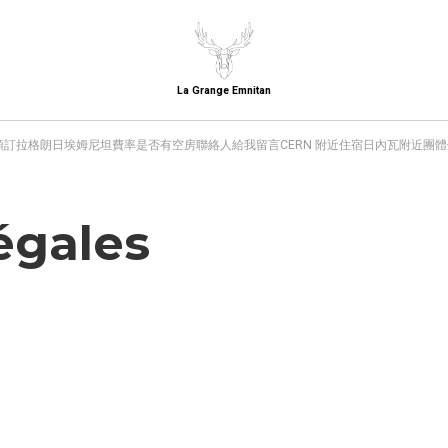
La Grange Emnitan
預訂拉格朗日埃姆尼坦
費率
是否有空房
聯絡人
給我留言
CERN 附近住宿
日內瓦附近團體
égales