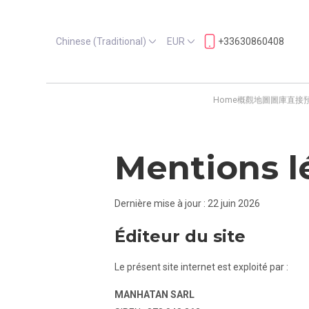
Chinese (Traditional)
EUR
+33630860408
Home
概觀
地圖
圖庫
直接
Mentions l
Dernière mise à jour : 22 juin 2026
Éditeur du site
Le présent site internet est exploité par :
MANHATAN SARL