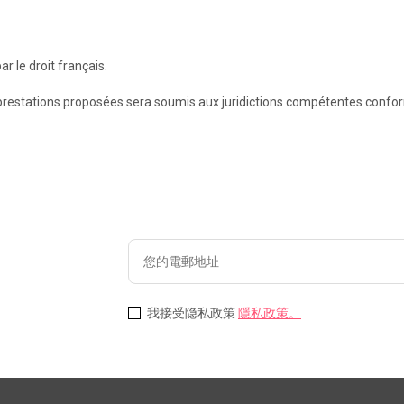
r le droit français.
u aux prestations proposées sera soumis aux juridictions compétentes con
我接受隐私政策
隱私政策。