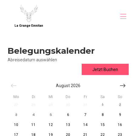
La Grange Emnitan
Zuhause
Belegungskalender
Übersicht
Lage
Abreisedatum auswählen
Fotos
Direkt buchen
Jetzt Buchen
Preise
Belegungskalender
August 2026
Kontakt
Gästebewertungen
Mo
Di
Mi
Do
Fr
Sa
So
Unterkunft nahe CERN
27
28
29
30
31
1
2
Gruppenunterkunft bei Genf
Familienhaus im Pays de Gex
3
4
5
6
7
8
9
10
11
12
13
14
15
16
17
18
19
20
21
22
23