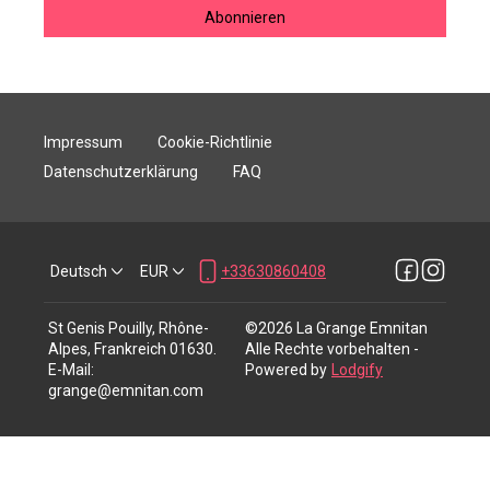
Abonnieren
Impressum
Cookie-Richtlinie
Datenschutzerklärung
FAQ
Deutsch
EUR
+33630860408
St Genis Pouilly, Rhône-
©
2026
La Grange Emnitan
Alpes, Frankreich 01630
.
Alle Rechte vorbehalten
-
E-Mail
:
Powered by
Lodgify
grange@emnitan.com
+33630860408