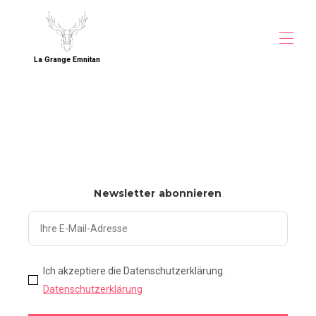
La Grange Emnitan
Zuhause
Übersicht
Lage
Fotos
Direkt buchen
Preise
Belegungskalender
Newsletter abonnieren
Kontakt
Gästebewertungen
Unterkunft nahe CERN
Gruppenunterkunft bei Genf
Familienhaus im Pays de Gex
Ich akzeptiere die Datenschutzerklärung.
Datenschutzerklärung