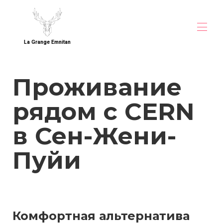
La Grange Emnitan
Дома
Проживание
Обзор
Карта
рядом с CERN
Галерея
Почему стоит бронировать ПРЯМО на нашем
сайте
в Сен-Жени-
Цены
Наличие
Пуйи
Контакты
Гостевая книга
Проживание рядом с CERN
Групповое размещение рядом с Женевой
Правовая информация
Комфортная альтернатива