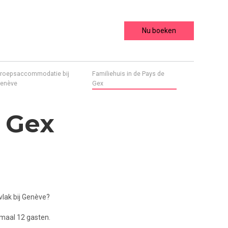
Nu boeken
roepsaccommodatie bij
Familiehuis in de Pays de
enève
Gex
 Gex
vlak bij Genève?
imaal 12 gasten.