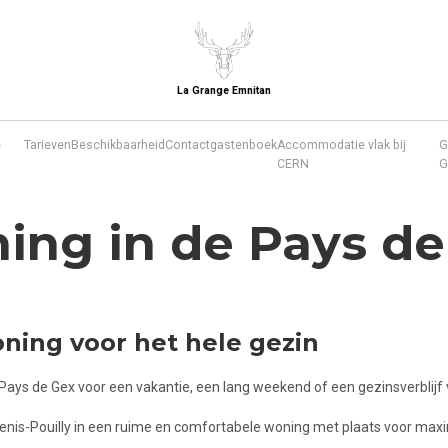
La Grange Emnitan
e
Tarieven
Beschikbaarheid
Contact
gastenboek
Accommodatie vlak bij
G
CERN
G
ing in de Pays de
ning voor het hele gezin
Pays de Gex voor een vakantie, een lang weekend of een gezinsverblijf 
enis-Pouilly in een ruime en comfortabele woning met plaats voor max