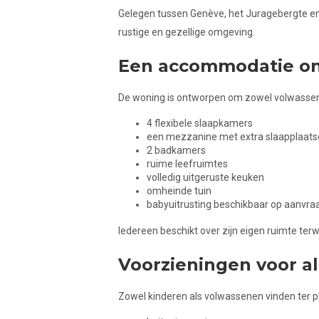
Gelegen tussen Genève, het Juragebergte en 
rustige en gezellige omgeving.
Een accommodatie on
De woning is ontworpen om zowel volwassene
4 flexibele slaapkamers
een mezzanine met extra slaapplaat
2 badkamers
ruime leefruimtes
volledig uitgeruste keuken
omheinde tuin
babyuitrusting beschikbaar op aanvra
Iedereen beschikt over zijn eigen ruimte ter
Voorzieningen voor al
Zowel kinderen als volwassenen vinden ter pla