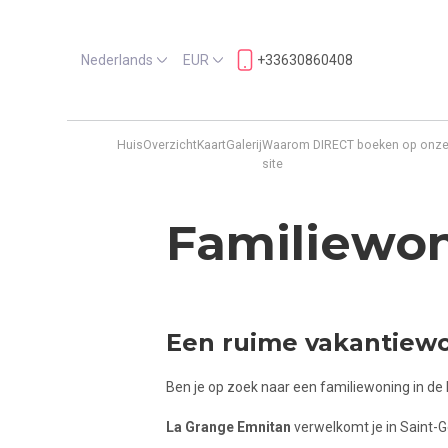
Nederlands
EUR
+33630860408
Huis
Overzicht
Kaart
Galerij
Waarom DIRECT boeken op onz
site
Familiewon
Een ruime vakantiewo
Ben je op zoek naar een familiewoning in de 
La Grange Emnitan
verwelkomt je in Saint-G