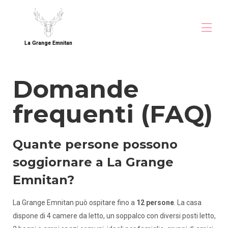
La Grange Emnitan
Inizio
Domande
Descrizione
Mappa
frequenti (FAQ)
Galleria
Perchè prenotare DIRECT sul nostro sito
Prezzi
Disponibilità
Quante persone possono
Contatto
Guest Book
soggiornare a La Grange
Alloggio vicino al CERN
Emnitan?
Alloggio per gruppi vicino a Ginevra
Casa per famiglie nel Pays de Gex
La Grange Emnitan può ospitare fino a
12 persone
. La casa
dispone di 4 camere da letto, un soppalco con diversi posti letto,