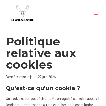
La Grange Emnitan
Inici
Politique
Descripció
Mapa
relative aux
Galeria
Per què reservar DIRECT al nostre lloc
Tarifes
cookies
Disponibilitat
Contacte
Llibre de visites
Dernière mise à jour : 22 juin 2026
Allotjament a prop del CERN
Allotjament per a grups a prop de Ginebra
Qu'est-ce qu'un cookie ?
Casa familiar al Pays de Gex
Un cookie est un petit fichier texte enregistré sur votre appareil
(ordinateur, smartphone ou tablette) lors de la consultation